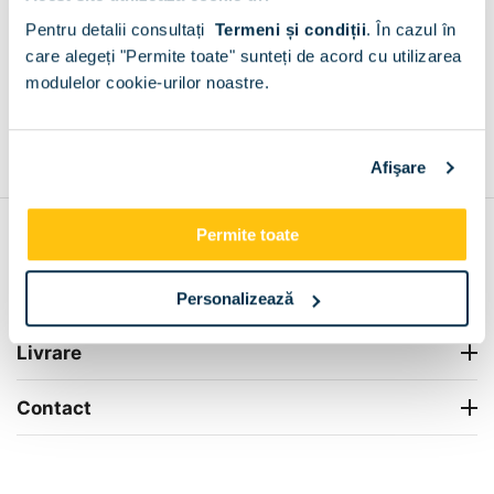
Cungrea
Pentru detalii consultați
Termeni și condiții
.
În cazul în
+
care alegeți "Permite toate" sunteți de acord cu utilizarea
modulelor cookie-urilor noastre.
Grantie de producator 24 luni
Rezolvam orice situatie!
+
Afişare
Permite toate
Contul meu
Info Center
Personalizează
Livrare
Contact