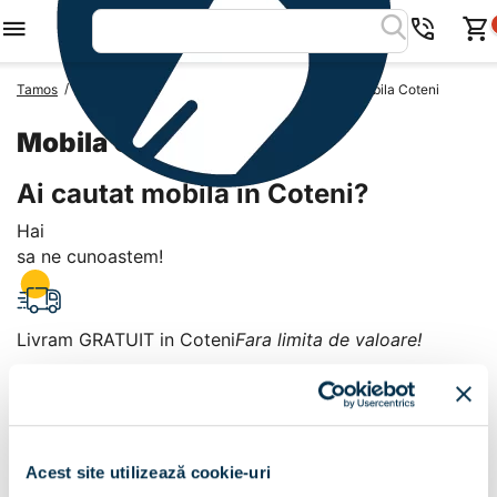
/
/
/
Tamos
Mobila Romania
Mobila Judetul Giurgiu
Mobila Coteni
Mobila Coteni
Ai cautat mobila in Coteni?
Hai
sa ne cunoastem!
Livram GRATUIT in Coteni
Fara limita de valoare!
+
Plata la livrare sau in magazin
6 modalitati de plata in
Acest site utilizează cookie-uri
Coteni