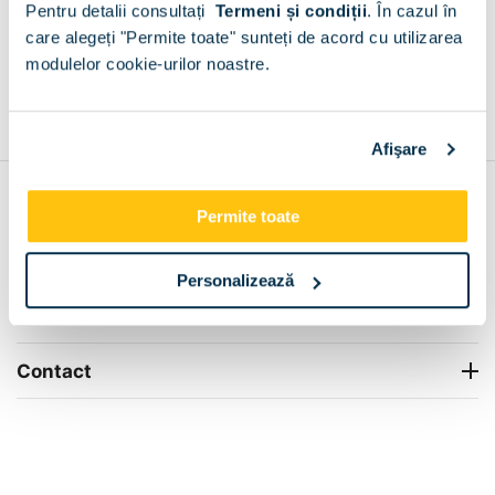
Pentru detalii consultați
Termeni și condiții
.
În cazul în
+
care alegeți "Permite toate" sunteți de acord cu utilizarea
modulelor cookie-urilor noastre.
Grantie de producator 24 luni
Rezolvam orice situatie!
+
Afişare
Contul meu
Permite toate
Info Center
Personalizează
Livrare
Contact