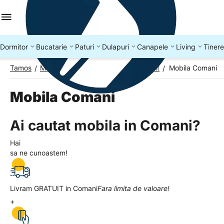
Dormitor
Bucatarie
Paturi
Dulapuri
Canapele
Living
Tinere
Tamos
Mobila Romania
Mobila Judetul Olt
Mobila Comani
/
/
/
Mobila Comani
Ai cautat mobila in Comani?
Hai
sa ne cunoastem!
Livram GRATUIT in Comani
Fara limita de valoare!
+