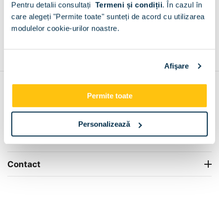
Pentru detalii consultați
Termeni și condiții
.
În cazul în
+
care alegeți "Permite toate" sunteți de acord cu utilizarea
modulelor cookie-urilor noastre.
Grantie de producator 24 luni
Rezolvam orice situatie!
+
Afişare
Contul meu
Permite toate
Info Center
Personalizează
Livrare
Contact