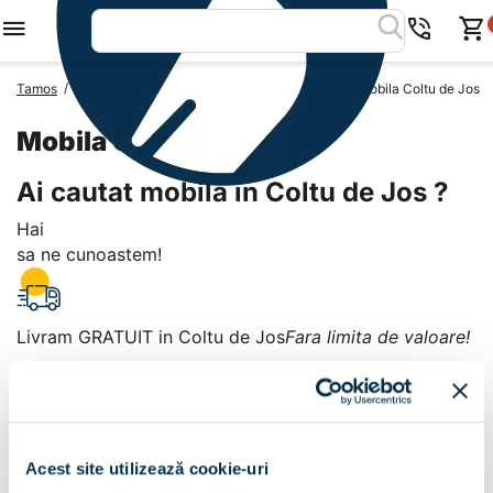
/
/
/
Tamos
Mobila Romania
Mobila Judetul Prahova
Mobila Coltu de Jos
Mobila Coltu de Jos
Ai cautat mobila in Coltu de Jos ?
Hai
sa ne cunoastem!
Livram GRATUIT in Coltu de Jos
Fara limita de valoare!
+
Plata la livrare sau in magazin
6 modalitati de plata in
Acest site utilizează cookie-uri
Coltu de Jos