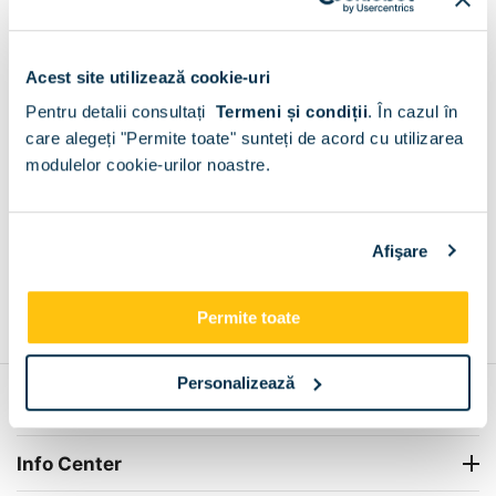
Livram GRATUIT in Cocu
Fara limita de valoare!
+
Acest site utilizează cookie-uri
Pentru detalii consultați
Termeni și condiții
.
În cazul în
care alegeți "Permite toate" sunteți de acord cu utilizarea
Plata la livrare sau in magazin
6 modalitati de plata in
modulelor cookie-urilor noastre.
Cocu​
+
Afişare
Grantie de producator 24 luni
Rezolvam orice situatie!
Permite toate
+
Personalizează
Contul meu
Info Center