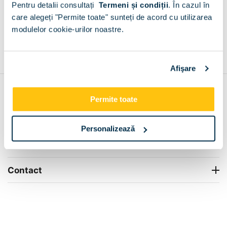
Pentru detalii consultați
Termeni și condiții
.
În cazul în
+
care alegeți "Permite toate" sunteți de acord cu utilizarea
modulelor cookie-urilor noastre.
Grantie de producator 24 luni
Rezolvam orice situatie!
+
Afişare
Contul meu
Permite toate
Info Center
Personalizează
Livrare
Contact