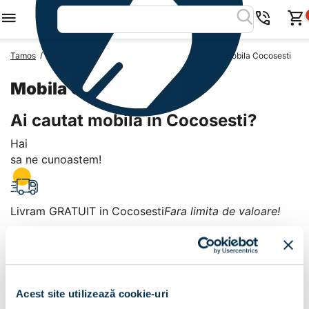
/
/
/
Tamos
Mobila Romania
Mobila Judetul Prahova
Mobila Cocosesti
Mobila Cocosesti
Ai cautat mobila in Cocosesti?
Hai
sa ne cunoastem!
Livram GRATUIT in Cocosesti
Fara limita de valoare!
+
Plata la livrare sau in magazin
6 modalitati de plata in
Acest site utilizează cookie-uri
Cocosesti