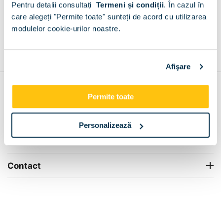
Pentru detalii consultați
Termeni și condiții
.
În cazul în
+
care alegeți "Permite toate" sunteți de acord cu utilizarea
modulelor cookie-urilor noastre.
Grantie de producator 24 luni
Rezolvam orice situatie!
+
Afişare
Contul meu
Permite toate
Info Center
Personalizează
Livrare
Contact