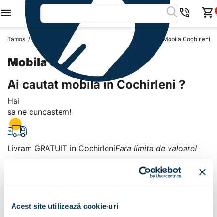
/
/
/
Tamos
Mobila Romania
Mobila Judetul Constanta
Mobila Cochirleni
Mobila Cochirleni
Ai cautat mobila in Cochirleni ?
Hai
sa ne cunoastem!
Livram GRATUIT in Cochirleni
Fara limita de valoare!
+
Plata la livrare sau in magazin
6 modalitati de plata in
Acest site utilizează cookie-uri
Cochirleni