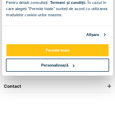
Pentru detalii consultați
Termeni și condiții
.
În cazul în
+
care alegeți "Permite toate" sunteți de acord cu utilizarea
modulelor cookie-urilor noastre.
Grantie de producator 24 luni
Rezolvam orice situatie!
+
Afişare
Contul meu
Permite toate
Info Center
Personalizează
Livrare
Contact