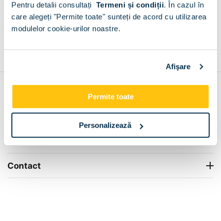
Pentru detalii consultați
Termeni și condiții
.
În cazul în
+
care alegeți "Permite toate" sunteți de acord cu utilizarea
modulelor cookie-urilor noastre.
Grantie de producator 24 luni
Rezolvam orice situatie!
+
Afişare
Contul meu
Permite toate
Info Center
Personalizează
Livrare
Contact