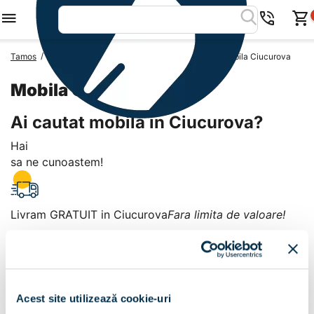
/
/
/
Tamos
Mobila Romania
Mobila Judetul Tulcea
Mobila Ciucurova
Mobila Ciucurova
Ai cautat mobila in Ciucurova?
Hai
sa ne cunoastem!
Livram GRATUIT in Ciucurova
Fara limita de valoare!
+
Plata la livrare sau in magazin
6 modalitati de plata in
Acest site utilizează cookie-uri
Ciucurova