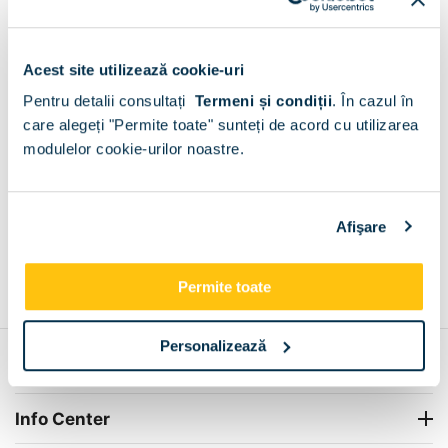
Livram GRATUIT in Ciresu
Fara limita de valoare!
+
Acest site utilizează cookie-uri
Pentru detalii consultați
Termeni și condiții
.
În cazul în
care alegeți "Permite toate" sunteți de acord cu utilizarea
Plata la livrare sau in magazin
6 modalitati de plata in
modulelor cookie-urilor noastre.
Ciresu
+
Afişare
Grantie de producator 24 luni
Rezolvam orice situatie!
Permite toate
+
Personalizează
Contul meu
Info Center