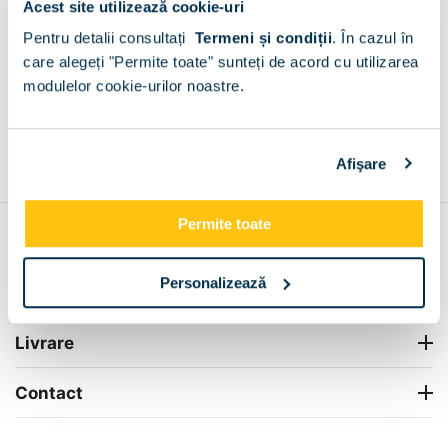
Acest site utilizează cookie-uri
Plata la livrare sau in magazin
6 modalitati de plata in
Pentru detalii consultați
Termeni și condiții
.
În cazul în
Ciocarlia de Sus
care alegeți "Permite toate" sunteți de acord cu utilizarea
+
modulelor cookie-urilor noastre.
Grantie de producator 24 luni
Rezolvam orice situatie!
Afişare
+
Permite toate
Contul meu
Personalizează
Info Center
Livrare
Contact