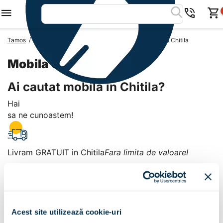
/
/
/
Tamos
Mobila Romania
Mobila Judetul Ilfov
Mobila Chitila
Mobila Chitila
Ai cautat mobila in Chitila?
Hai
sa ne cunoastem!
Livram GRATUIT in Chitila
Fara limita de valoare!
+
Plata la livrare sau in magazin
6 modalitati de plata in
Acest site utilizează cookie-uri
Chitila