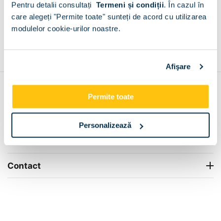
Pentru detalii consultați
Termeni și condiții
.
În cazul în
+
care alegeți "Permite toate" sunteți de acord cu utilizarea
modulelor cookie-urilor noastre.
Grantie de producator 24 luni
Rezolvam orice situatie!
+
Afişare
Contul meu
Permite toate
Info Center
Personalizează
Livrare
Contact