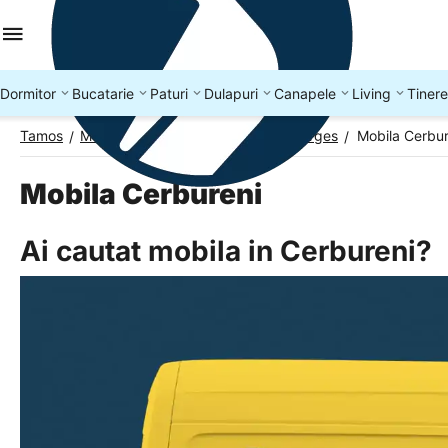
Dormitor
Bucatarie
Paturi
Dulapuri
Canapele
Living
Tinere
Tamos
Mobila Romania
Mobila Judetul Arges
Mobila Cerbur
/
/
/
Mobila Cerbureni
Ai cautat mobila in Cerbureni?