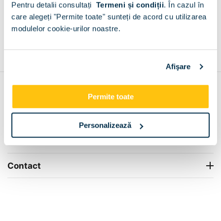
Pentru detalii consultați
Termeni și condiții
.
În cazul în
+
care alegeți "Permite toate" sunteți de acord cu utilizarea
modulelor cookie-urilor noastre.
Grantie de producator 24 luni
Rezolvam orice situatie!
+
Afişare
Contul meu
Permite toate
Info Center
Personalizează
Livrare
Contact