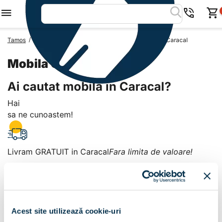
/
/
/
Tamos
Mobila Romania
Mobila Judetul Olt
Mobila Caracal
Mobila Caracal
Ai cautat mobila in Caracal?
Hai
sa ne cunoastem!
Livram GRATUIT in Caracal
Fara limita de valoare!
+
Plata la livrare sau in magazin
6 modalitati de plata in
Acest site utilizează cookie-uri
Caracal