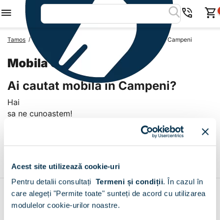
/
/
/
Tamos
Mobila Romania
Mobila Judetul Dolj
Mobila Campeni
Mobila Campeni
Ai cautat mobila in Campeni?
Hai
sa ne cunoastem!
Livrare prin curier in Campeni
+
Acest site utilizează cookie-uri
Pentru detalii consultați
Termeni și condiții
.
În cazul în
care alegeți "Permite toate" sunteți de acord cu utilizarea
Contul meu
modulelor cookie-urilor noastre.