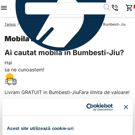
/
/
/
Tamos
Mobila Romania
Mobila Judetul Gorj
Mobila Bumbesti-Jiu
Mobila Bumbesti-Jiu
Ai cautat mobila in Bumbesti-Jiu?
Hai
sa ne cunoastem!
Livram GRATUIT in Bumbesti-Jiu
Fara limita de valoare!
+
Plata la livrare sau in magazin
6 modalitati de plata in
Acest site utilizează cookie-uri
Bumbesti-Jiu