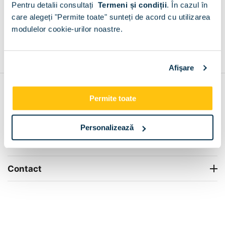
Pentru detalii consultați
Termeni și condiții
.
În cazul în
+
care alegeți "Permite toate" sunteți de acord cu utilizarea
modulelor cookie-urilor noastre.
Grantie de producator 24 luni
Rezolvam orice situatie!
+
Afişare
Contul meu
Permite toate
Info Center
Personalizează
Livrare
Contact