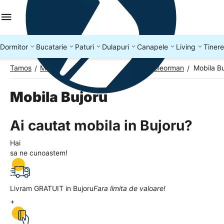
Dormitor
Bucatarie
Paturi
Dulapuri
Canapele
Living
Tinere
Tamos
Mobila Romania
Mobila Judetul Teleorman
Mobila Bu
/
/
/
Mobila Bujoru
Ai cautat mobila in Bujoru?
Hai
sa ne cunoastem!
Livram GRATUIT in Bujoru
Fara limita de valoare!
+