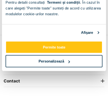
Pentru detalii consultați
Termeni și condiții
.
În cazul în
+
care alegeți "Permite toate" sunteți de acord cu utilizarea
modulelor cookie-urilor noastre.
Grantie de producator 24 luni
Rezolvam orice situatie!
+
Afişare
Contul meu
Permite toate
Info Center
Personalizează
Livrare
Contact