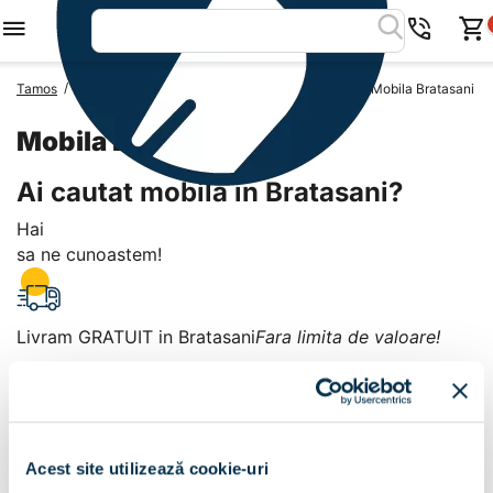
/
/
/
Tamos
Mobila Romania
Mobila Judetul Teleorman
Mobila Bratasani
Mobila Bratasani
Ai cautat mobila in Bratasani?
Hai
sa ne cunoastem!
Livram GRATUIT in Bratasani
Fara limita de valoare!
+
Plata la livrare sau in magazin
6 modalitati de plata in
Acest site utilizează cookie-uri
Bratasani