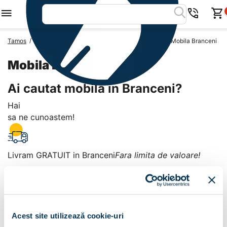
/
/
/
Tamos
Mobila Romania
Mobila Judetul Teleorman
Mobila Branceni
Mobila Branceni
Ai cautat mobila in Branceni?
Hai
sa ne cunoastem!
Livram GRATUIT in Branceni
Fara limita de valoare!
+
Plata la livrare sau in magazin
6 modalitati de plata in
Acest site utilizează cookie-uri
Branceni