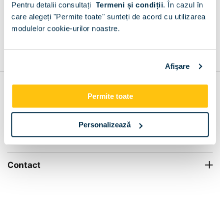
Pentru detalii consultați
Termeni și condiții
.
În cazul în
+
care alegeți "Permite toate" sunteți de acord cu utilizarea
modulelor cookie-urilor noastre.
Grantie de producator 24 luni
Rezolvam orice situatie!
+
Afişare
Contul meu
Permite toate
Info Center
Personalizează
Livrare
Contact