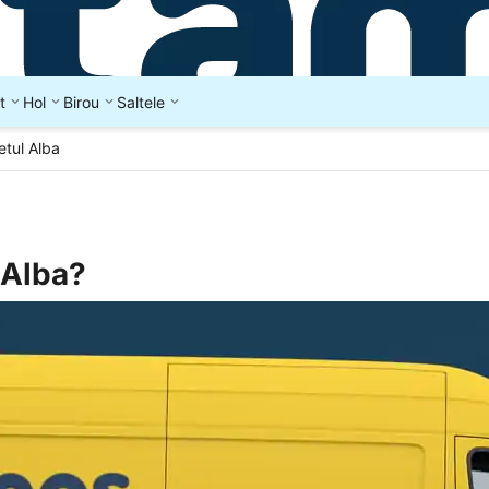
t
Hol
Birou
Saltele
etul Alba
l Alba?