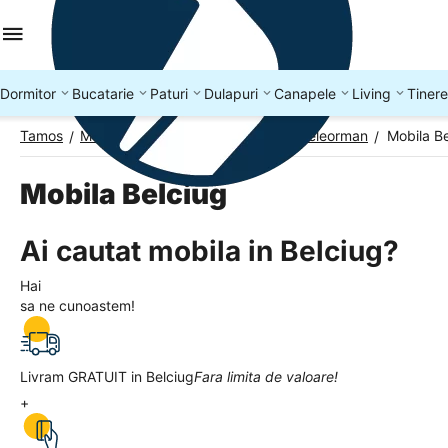
Dormitor
Bucatarie
Paturi
Dulapuri
Canapele
Living
Tinere
Tamos
Mobila Romania
Mobila Judetul Teleorman
Mobila B
/
/
/
Mobila Belciug
Ai cautat mobila in Belciug?
Hai
sa ne cunoastem!
Livram GRATUIT in Belciug
Fara limita de valoare!
+