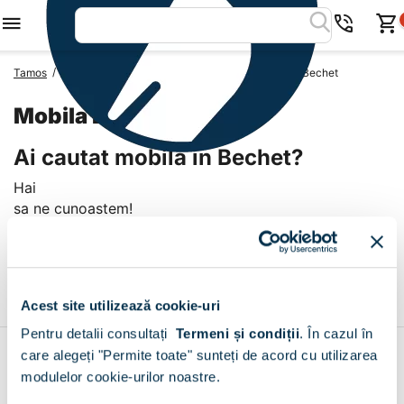
/
/
/
Tamos
Mobila Romania
Mobila Judetul Olt
Mobila Bechet
Mobila Bechet
Ai cautat mobila in Bechet?
Hai
sa ne cunoastem!
Livrare prin curier in Bechet
+
Acest site utilizează cookie-uri
Pentru detalii consultați
Termeni și condiții
.
În cazul în
care alegeți "Permite toate" sunteți de acord cu utilizarea
Contul meu
modulelor cookie-urilor noastre.