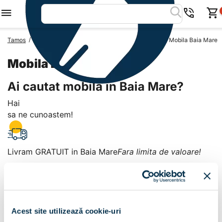
/
/
/
Tamos
Mobila Romania
Mobila Judetul Maramures
Mobila Baia Mare
Mobila Baia Mare
Ai cautat mobila in Baia Mare?
Hai
sa ne cunoastem!
Livram GRATUIT in Baia Mare
Fara limita de valoare!
+
Plata la livrare sau in magazin
6 modalitati de plata in
Acest site utilizează cookie-uri
Baia Mare