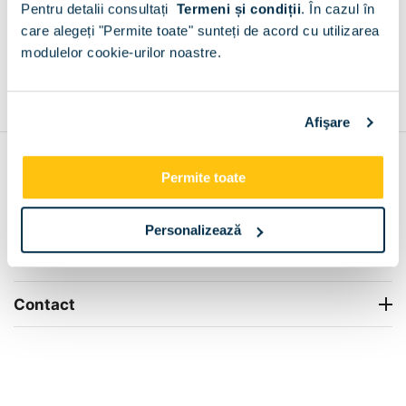
Pentru detalii consultați
Termeni și condiții
.
În cazul în
+
care alegeți "Permite toate" sunteți de acord cu utilizarea
modulelor cookie-urilor noastre.
Grantie de producator 24 luni
Rezolvam orice situatie!
+
Afişare
Contul meu
Permite toate
Info Center
Personalizează
Livrare
Contact