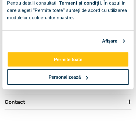
Pentru detalii consultați
Termeni și condiții
.
În cazul în
+
care alegeți "Permite toate" sunteți de acord cu utilizarea
modulelor cookie-urilor noastre.
Grantie de producator 24 luni
Rezolvam orice situatie!
+
Afişare
Contul meu
Permite toate
Info Center
Personalizează
Livrare
Contact