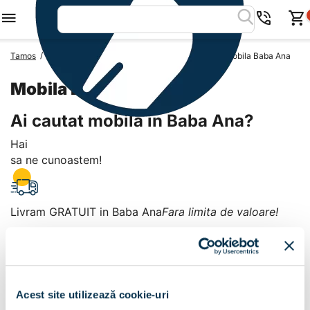
/
/
/
Tamos
Mobila Romania
Mobila Judetul Prahova
Mobila Baba Ana
Mobila Baba Ana
Ai cautat mobila in Baba Ana?
Hai
sa ne cunoastem!
Livram GRATUIT in Baba Ana
Fara limita de valoare!
+
Plata la livrare sau in magazin
6 modalitati de plata in
Acest site utilizează cookie-uri
Baba Ana