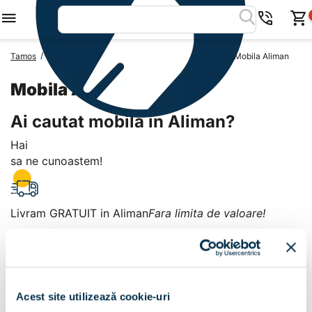
/
/
/
Tamos
Mobila Romania
Mobila Judetul Constanta
Mobila Aliman
Mobila Aliman
Ai cautat mobila in Aliman?
Hai
sa ne cunoastem!
Livram GRATUIT in Aliman
Fara limita de valoare!
+
Plata la livrare sau in magazin
6 modalitati de plata in
Acest site utilizează cookie-uri
Aliman