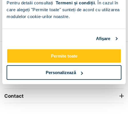
Pentru detalii consultați
Termeni și condiții
.
În cazul în
+
care alegeți "Permite toate" sunteți de acord cu utilizarea
modulelor cookie-urilor noastre.
Grantie de producator 24 luni
Rezolvam orice situatie!
+
Afişare
Contul meu
Permite toate
Info Center
Personalizează
Livrare
Contact