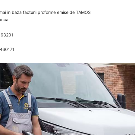
umai in baza facturii proforme emise de TAMOS
banca
863201
0460171