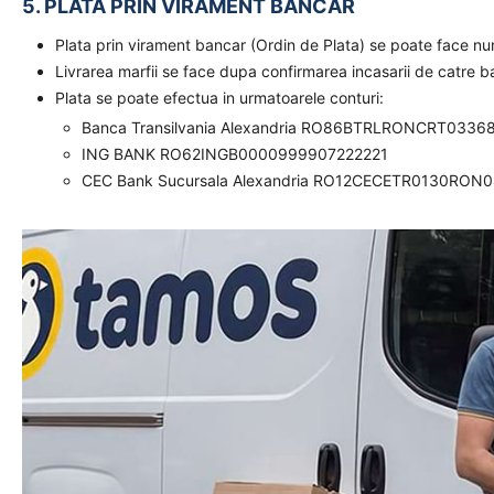
5. PLATA PRIN VIRAMENT BANCAR
Plata prin virament bancar (Ordin de Plata) se poate face n
Livrarea marfii se face dupa confirmarea incasarii de catre 
Plata se poate efectua in urmatoarele conturi:
Banca Transilvania Alexandria RO86BTRLRONCRT0336
ING BANK RO62INGB0000999907222221
CEC Bank Sucursala Alexandria RO12CECETR0130RON