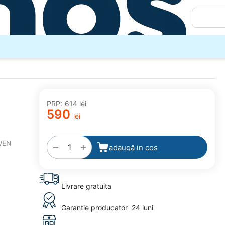
PRP:
‍614‍
lei
‍590‍
lei
adaugă
la
WEN
favorite
+
−
adaugă in cos
Livrare gratuita
Garantie producator
24 luni