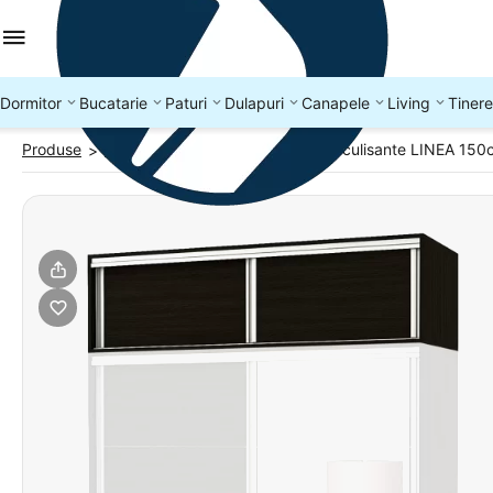
Dormitor
Bucatarie
Paturi
Dulapuri
Canapele
Living
Tinere
Produse
DULAPURI
Dulap Superior usi culisante LINEA 15
>
>