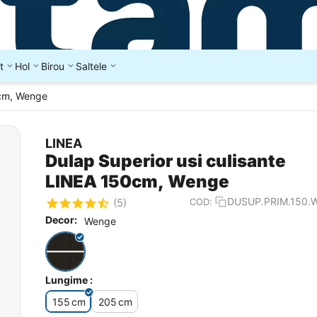
t
Hol
Birou
Saltele
0cm, Wenge
LINEA
Dulap Superior usi culisante
LINEA 150cm, Wenge
DUSUP.PRIM.150.
COD:
(5)
Decor:
Wenge
Lungime :
155
cm
205
cm