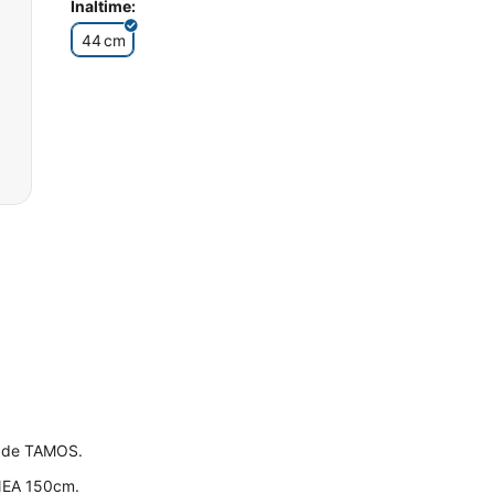
Inaltime:
44
cm
t de TAMOS.
INEA 150cm.