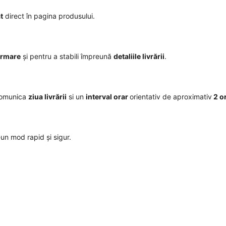
t
direct în pagina produsului.
irmare
și pentru a stabili împreună
detaliile livrării
.
comunica
ziua livrării
si un
interval orar
orientativ de aproximativ
2 o
r-un mod rapid și sigur.