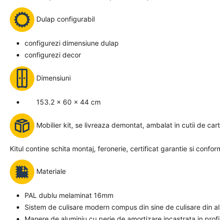
Dulap configurabil
configurezi dimensiune dulap
configurezi decor
Dimensiuni
153.2 x 60 x 44 cm
Mobilier kit, se livreaza demontat, ambalat in cutii de car
Kitul contine schita montaj, feronerie, certificat garantie si confor
Materiale
PAL dublu melaminat 16mm
Sistem de culisare modern compus din sine de culisare din alu
Manere de aluminiu cu perie de amortizare incastrata in profi