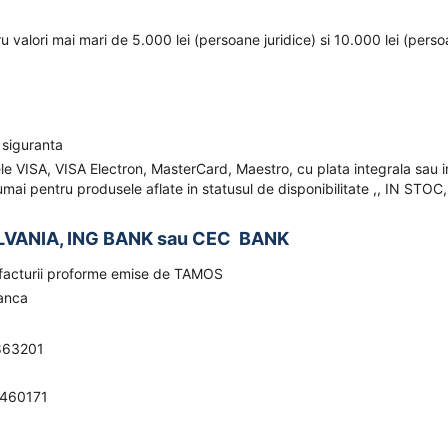
ru valori mai mari de 5.000 lei (persoane juridice) si 10.000 lei (pers
 siguranta
ele VISA, VISA Electron, MasterCard, Maestro, cu plata integrala sau i
mai pentru produsele aflate in statusul de disponibilitate ,, IN STOC,
LVANIA, ING BANK sau CEC BANK
a facturii proforme emise de TAMOS
banca
863201
0460171