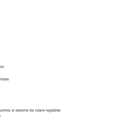
ton
mitate
miniu si sisteme de rulare reglabile
l