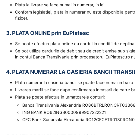
Plata la livrare se face numai in numerar, in lei
Conform legislatiei, plata in numerar nu este disponibila pent
fizice).
3. PLATA ONLINE prin EuPlatesc
Se poate efectua plata online cu cardul in conditii de deplina
Se pot utiliza cardurile de debit sau de credit emise sub sigl
in contul Banca Transilvania prin procesatorul EuPlatesc.ro nu
4. PLATA NUMERAR LA CASIERIA BANCII TRANSI
Plata numerar la casieria bancii se poate face numai in baz
Livrarea marfii se face dupa confirmarea incasarii de catre 
Plata se poate efectua in urmatoarele conturi:
Banca Transilvania Alexandria RO86BTRLRONCRT0336
ING BANK RO62INGB0000999907222221
CEC Bank Sucursala Alexandria RO12CECETR0130RON