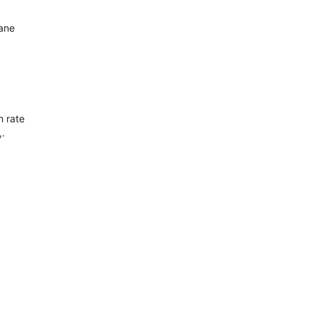
oane
n rate
,.