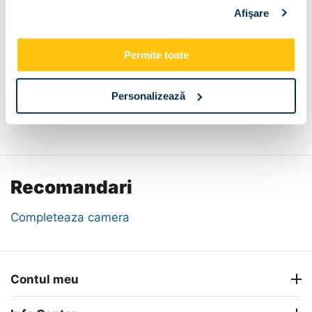
Afişare
Compartimentare:
Bara umerase si
polite
Permite toate
Personalizează
Descriere
Metode de plata
Livrare
Recenzii
Recomandari
Completeaza camera
Contul meu