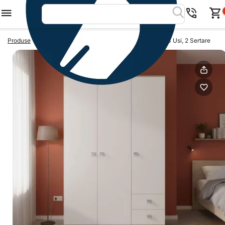
>
>
Produse
Dulapuri dormitor
Dulap haine LINEA 135, 3 Usi, 2 Sertare