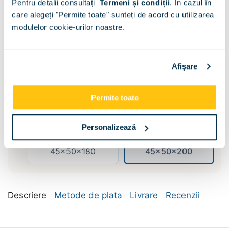
Pentru detalii consultați
Termeni și condiții
.
În cazul în
care alegeți "Permite toate" sunteți de acord cu utilizarea
modulelor cookie-urilor noastre.
Afişare
Compartimentare:
Bara umerase si
Permite toate
Polite
polite
Dimensiune:
Personalizează
45x50x180
45x50x200
Descriere
Metode de plata
Livrare
Recenzii