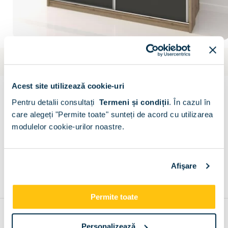
Livrare gratuita
Estimare: 12 aug - 19 aug
PRIMAVERA
Acest site utilizează cookie-uri
Dulap usi glisante cu oglinda PRIMAVERA
Pentru detalii consultați
Termeni și condiții
.
În cazul în
Scrie un comentariu
(0)
care alegeți "Permite toate" sunteți de acord cu utilizarea
modulelor cookie-urilor noastre.
CONFIGURATOR
Descriere
Metode de plata
Livrare
Recenzii
Afişare
Permite toate
Recomandari
Personalizează