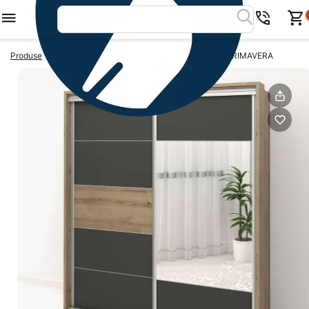
>
>
Produse
DULAPURI
Dulap usi glisante cu oglinda PRIMAVERA