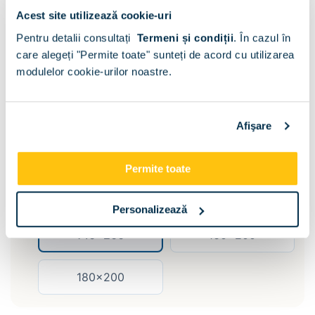
Acest site utilizează cookie-uri
Pentru detalii consultați
Termeni și condiții
.
În cazul în
Catifea Roz
Maro V24
care alegeți "Permite toate" sunteți de acord cu utilizarea
modulelor cookie-urilor noastre.
Mov Lila V60
Mov V68
Stofa Albastra V76
Stofa Bej V03
Afişare
Stofa Gri V90
Catifea Bej
Permite toate
Dimensiune:
Personalizează
140x200
160x200
180x200