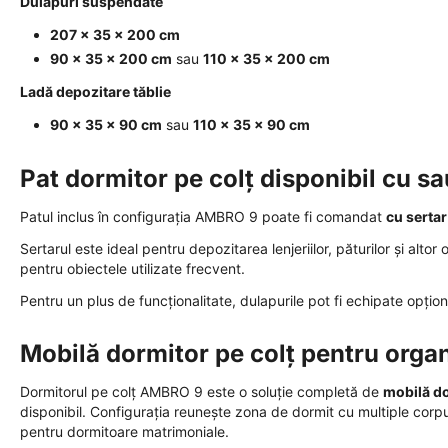
Dulapuri suspendate
207 × 35 × 200 cm
90 × 35 × 200 cm
sau
110 × 35 × 200 cm
Ladă depozitare tăblie
90 × 35 × 90 cm
sau
110 × 35 × 90 cm
Pat dormitor pe colț disponibil cu sa
Patul inclus în configurația AMBRO 9 poate fi comandat
cu sertar
Sertarul este ideal pentru depozitarea lenjeriilor, păturilor și alto
pentru obiectele utilizate frecvent.
Pentru un plus de funcționalitate, dulapurile pot fi echipate opțio
Mobilă dormitor pe colț pentru organ
Dormitorul pe colț AMBRO 9 este o soluție completă de
mobilă do
disponibil. Configurația reunește zona de dormit cu multiple corpur
pentru dormitoare matrimoniale.