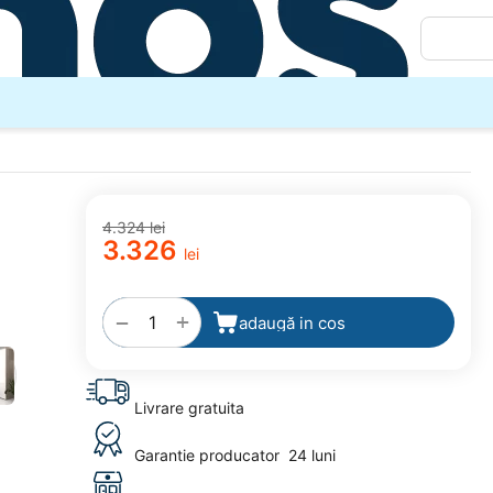
4.324
lei
3.326
lei
adaugă
la
favorite
+
−
adaugă in cos
Livrare gratuita
Garantie producator
24 luni