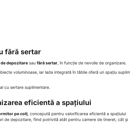
u fără sertar
 de depozitare
sau
fără sertar
, în funcție de nevoile de organizare.
r obiecte voluminoase, iar lada integrată în tăblie oferă un spațiu supli
nal cu sertare suplimentare.
izarea eficientă a spațiului
rmitor pe colț
, concepută pentru valorificarea eficientă a spațiului
i de depozitare, fiind potrivită atât pentru camere de tineret, cât și