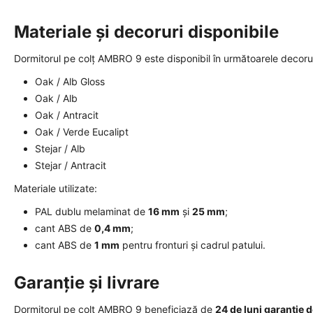
Materiale și decoruri disponibile
Dormitorul pe colț AMBRO 9 este disponibil în următoarele decorur
Oak / Alb Gloss
Oak / Alb
Oak / Antracit
Oak / Verde Eucalipt
Stejar / Alb
Stejar / Antracit
Materiale utilizate:
PAL dublu melaminat de
16 mm
și
25 mm
;
cant ABS de
0,4 mm
;
cant ABS de
1 mm
pentru fronturi și cadrul patului.
Garanție și livrare
Dormitorul pe colț AMBRO 9 beneficiază de
24 de luni garanție 