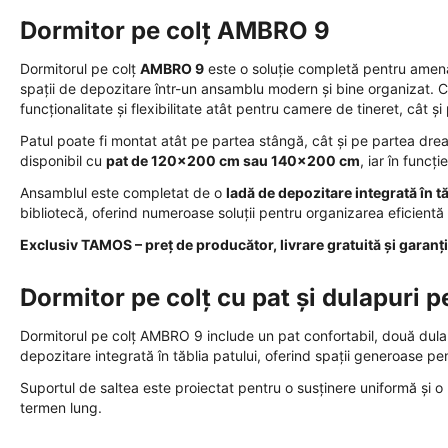
Dormitor pe colț AMBRO 9
Dormitorul pe colț
AMBRO 9
este o soluție completă pentru amen
spații de depozitare într-un ansamblu modern și bine organizat. C
funcționalitate și flexibilitate atât pentru camere de tineret, cât 
Patul poate fi montat atât pe partea stângă, cât și pe partea drea
disponibil cu
pat de 120x200 cm sau 140x200 cm
, iar în funcț
Ansamblul este completat de o
ladă de depozitare integrată în tă
bibliotecă, oferind numeroase soluții pentru organizarea eficientă 
Exclusiv TAMOS – preț de producător, livrare gratuită și garanți
Dormitor pe colț cu pat și dulapuri p
Dormitorul pe colț AMBRO 9 include un pat confortabil, două dulap
depozitare integrată în tăblia patului, oferind spații generoase pentr
Suportul de saltea este proiectat pentru o susținere uniformă și o b
termen lung.