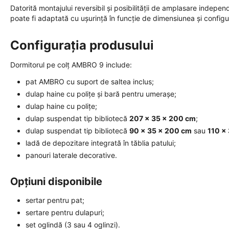
Datorită montajului reversibil și posibilității de amplasare indepe
poate fi adaptată cu ușurință în funcție de dimensiunea și configur
Configurația produsului
Dormitorul pe colț AMBRO 9 include:
pat AMBRO cu suport de saltea inclus;
dulap haine cu polițe și bară pentru umerașe;
dulap haine cu polițe;
dulap suspendat tip bibliotecă
207 × 35 × 200 cm
;
dulap suspendat tip bibliotecă
90 × 35 × 200 cm
sau
110 ×
ladă de depozitare integrată în tăblia patului;
panouri laterale decorative.
Opțiuni disponibile
sertar pentru pat;
sertare pentru dulapuri;
set oglindă (3 sau 4 oglinzi).