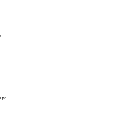
e
ia pe