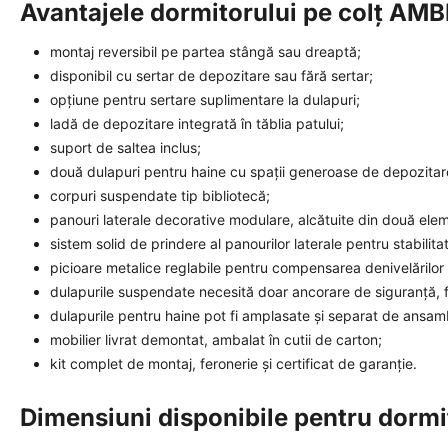
Avantajele dormitorului pe colț AM
montaj reversibil pe partea stângă sau dreaptă;
disponibil cu sertar de depozitare sau fără sertar;
opțiune pentru sertare suplimentare la dulapuri;
ladă de depozitare integrată în tăblia patului;
suport de saltea inclus;
două dulapuri pentru haine cu spații generoase de depozitar
corpuri suspendate tip bibliotecă;
panouri laterale decorative modulare, alcătuite din două elem
sistem solid de prindere al panourilor laterale pentru stabilitat
picioare metalice reglabile pentru compensarea denivelărilor 
dulapurile suspendate necesită doar ancorare de siguranță, f
dulapurile pentru haine pot fi amplasate și separat de ansam
mobilier livrat demontat, ambalat în cutii de carton;
kit complet de montaj, feronerie și certificat de garanție.
Dimensiuni disponibile pentru dormit