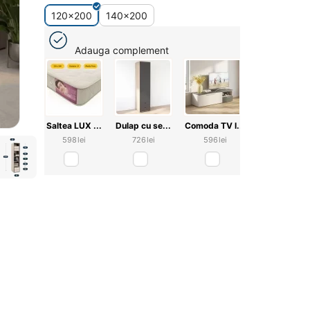
120x200
140x200
Adauga complement
Saltea LUX ...
Dulap cu se...
Comoda TV l...
‍598‍
lei
‍726‍
lei
‍596‍
lei