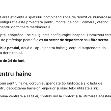
ajarea eficientă a spațiului, combinând zona de dormit cu numeroase
onfigurația este proiectată pentru montaj pe colțul camerei, oferind
și pentru dormitoare matrimoniale.
ptă, adaptându-se cu ușurință configurației încăperii. Dormitorul est
ie de preferințe poate fi ales
cu sertar de depozitare
sau
fără sertar
.
blia patului
, două dulapuri pentru haine și corpuri suspendate tip
a dormitorului.
e de 24 de luni.
entru haine
uri pentru haine, corpuri suspendate tip bibliotecă și o ladă de
u depozitarea hainelor, lenjeriilor și obiectelor utilizate zilnic.
ună ventilare a saltelei, contribuind la confort și la utilizarea aceste