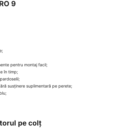
BRO 9
e;
ente pentru montaj facil;
e în timp;
pardoselii;
ără susținere suplimentară pe perete;
blu;
orul pe colț