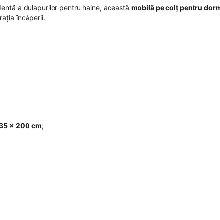
ndentă a dulapurilor pentru haine, această
mobilă pe colț pentru dor
ația încăperii.
 35 × 200 cm
;