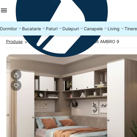
Dormitor
Bucatarie
Paturi
Dulapuri
Canapele
Living
Tinere
Produse
Dormitoare colt
Dormitor pe colt AMBRO 9
>
>