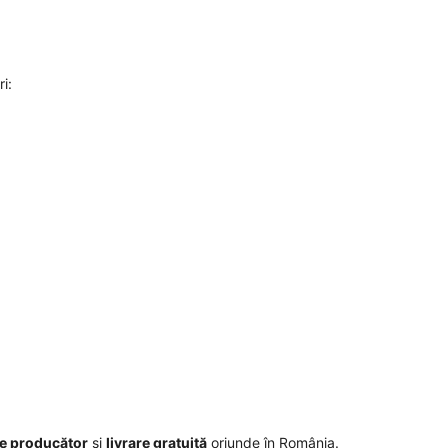
i:
de producător
și
livrare gratuită
oriunde în România.