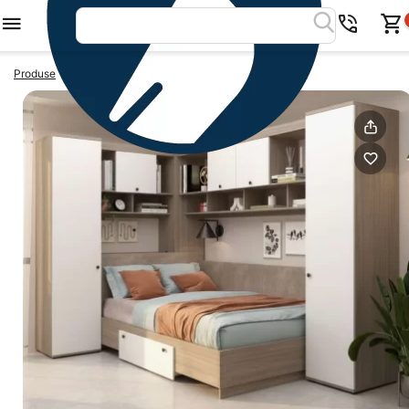
>
>
Produse
Dormitoare colt
Dormitor pe colt AMBRO 9