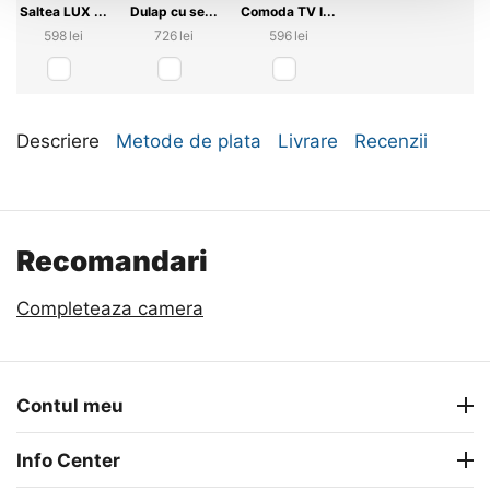
Saltea LUX ...
Dulap cu se...
Comoda TV l...
‍598‍
lei
‍726‍
lei
‍596‍
lei
Descriere
Metode de plata
Livrare
Recenzii
Recomandari
Completeaza camera
Contul meu
Info Center