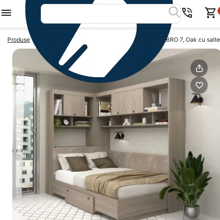
>
>
Produse
Dormitoare complete
Dormitor complet AMBRO 7, Oak cu salte