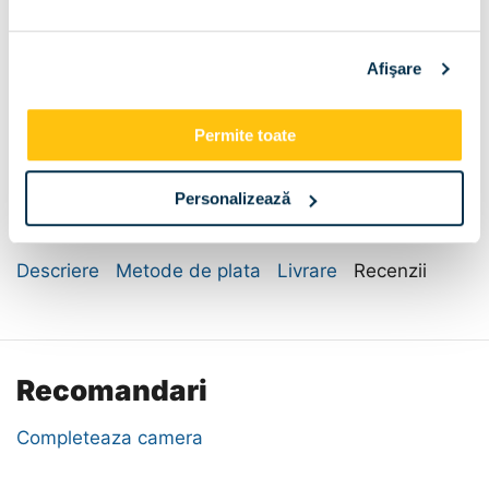
Fara sertar 120
(+
140
lei
)
+ Butoni/Maner :
Afişare
Buton Negru 3
Buton Crom 3
Permite toate
Maner Negru 3
Maner Crom 3
(+
30
lei
)
(+
30
lei
)
Personalizează
Descriere
Metode de plata
Livrare
Recenzii
Recomandari
Completeaza camera