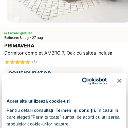
Livrare gratuita
Estimare: 8 aug - 27 aug
PRIMAVERA
Dormitor complet AMBRO 7, Oak cu saltea inclusa
(1)
CONFIGURATOR
+ Dimensiune pat :
140x200cm
120x200cm
Acest site utilizează cookie-uri
(+
140
lei
)
Pentru detalii consultați
Termeni și condiții
.
În cazul în
+ Sertar pat :
care alegeți "Permite toate" sunteți de acord cu utilizarea
modulelor cookie-urilor noastre.
Cu sertar 120