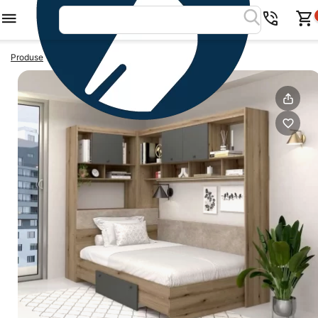
>
>
Produse
Dormitoare colt
Dormitor pe colt AMBRO 7