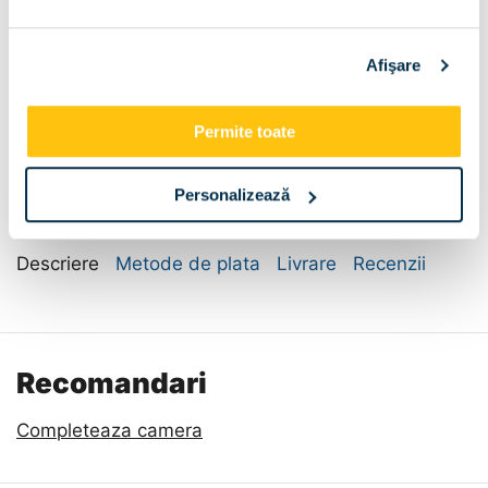
Sertar pat:
Afişare
Fara
Sertar pat
Dimensiune:
Permite toate
140x200
160x200
Personalizează
Descriere
Metode de plata
Livrare
Recenzii
Recomandari
Completeaza camera