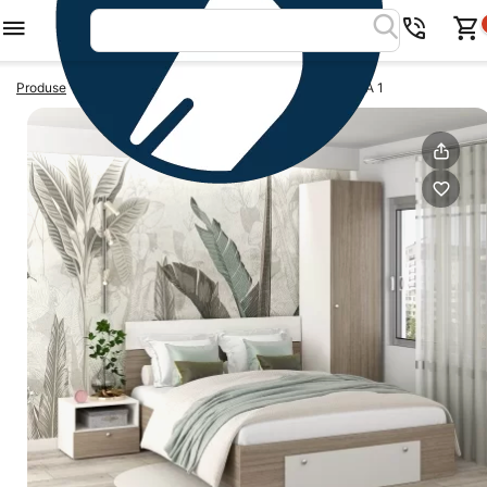
>
>
Produse
Dormitoare ieftine
Dormitor complet ARONA 1