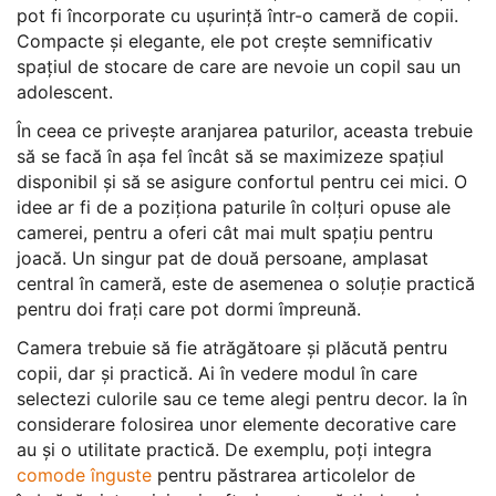
pot fi încorporate cu ușurință într-o cameră de copii.
Compacte și elegante, ele pot crește semnificativ
spațiul de stocare de care are nevoie un copil sau un
adolescent.
În ceea ce privește aranjarea paturilor, aceasta trebuie
să se facă în așa fel încât să se maximizeze spațiul
disponibil și să se asigure confortul pentru cei mici. O
idee ar fi de a poziționa paturile în colțuri opuse ale
camerei, pentru a oferi cât mai mult spațiu pentru
joacă. Un singur pat de două persoane, amplasat
central în cameră, este de asemenea o soluție practică
pentru doi frați care pot dormi împreună.
Camera trebuie să fie atrăgătoare și plăcută pentru
copii, dar și practică. Ai în vedere modul în care
selectezi culorile sau ce teme alegi pentru decor. Ia în
considerare folosirea unor elemente decorative care
au și o utilitate practică. De exemplu, poți integra
comode înguste
pentru păstrarea articolelor de