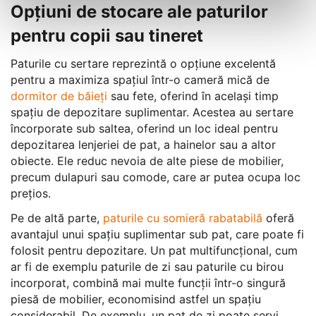
Opțiuni de stocare ale paturilor
pentru copii sau tineret
Paturile cu sertare reprezintă o opțiune excelentă
pentru a maximiza spațiul într-o cameră mică de
dormitor de băieți
sau fete, oferind în același timp
spațiu de depozitare suplimentar. Acestea au sertare
încorporate sub saltea, oferind un loc ideal pentru
depozitarea lenjeriei de pat, a hainelor sau a altor
obiecte. Ele reduc nevoia de alte piese de mobilier,
precum dulapuri sau comode, care ar putea ocupa loc
prețios.
Pe de altă parte,
paturile cu somieră rabatabilă
oferă
avantajul unui spațiu suplimentar sub pat, care poate fi
folosit pentru depozitare. Un pat multifuncțional, cum
ar fi de exemplu paturile de zi sau paturile cu birou
incorporat, combină mai multe funcții într-o singură
piesă de mobilier, economisind astfel un spațiu
considerabil. De exemplu, un pat de zi poate servi