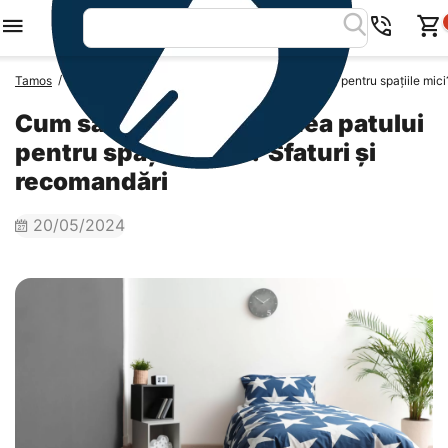
/
/
Tamos
Blog Tamos
Cum să alegi dimensiunea patului pentru spațiile mici
Cum să alegi dimensiunea patului
pentru spațiile mici? Sfaturi și
recomandări
20/05/2024