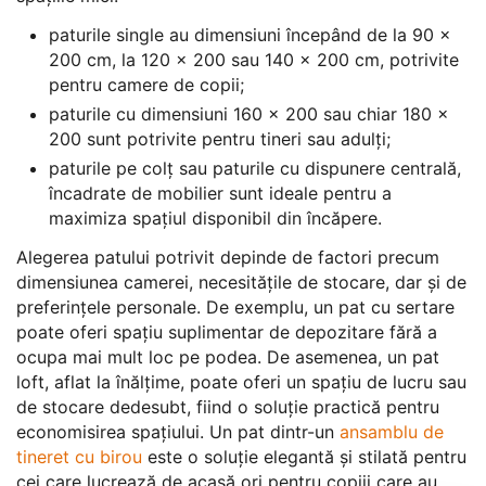
paturile single au dimensiuni începând de la 90 x
200 cm, la 120 x 200 sau 140 x 200 cm, potrivite
pentru camere de copii;
paturile cu dimensiuni 160 x 200 sau chiar 180 x
200 sunt potrivite pentru tineri sau adulți;
paturile pe colț sau paturile cu dispunere centrală,
încadrate de mobilier sunt ideale pentru a
maximiza spațiul disponibil din încăpere.
Alegerea patului potrivit depinde de factori precum
dimensiunea camerei, necesitățile de stocare, dar și de
preferințele personale. De exemplu, un pat cu sertare
poate oferi spațiu suplimentar de depozitare fără a
ocupa mai mult loc pe podea. De asemenea, un pat
loft, aflat la înălțime, poate oferi un spațiu de lucru sau
de stocare dedesubt, fiind o soluție practică pentru
economisirea spațiului. Un pat dintr-un
ansamblu de
tineret cu birou
este o soluție elegantă și stilată pentru
cei care lucrează de acasă ori pentru copiii care au