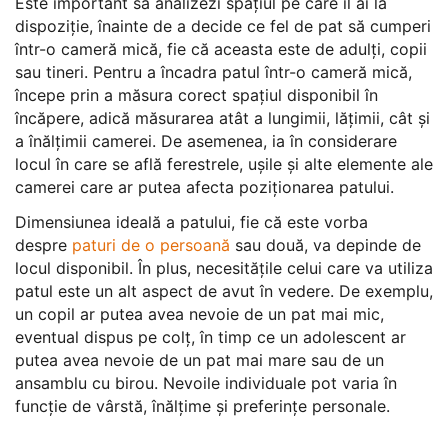
Este important să analizezi spațiul pe care îl ai la
dispoziție, înainte de a decide ce fel de pat să cumperi
într-o cameră mică, fie că aceasta este de adulți, copii
sau tineri. Pentru a încadra patul într-o cameră mică,
începe prin a măsura corect spațiul disponibil în
încăpere, adică măsurarea atât a lungimii, lățimii, cât și
a înălțimii camerei. De asemenea, ia în considerare
locul în care se află ferestrele, ușile și alte elemente ale
camerei care ar putea afecta poziționarea patului.
Dimensiunea ideală a patului, fie că este vorba
despre
paturi de o persoană
sau două, va depinde de
locul disponibil. În plus, necesitățile celui care va utiliza
patul este un alt aspect de avut în vedere. De exemplu,
un copil ar putea avea nevoie de un pat mai mic,
eventual dispus pe colț, în timp ce un adolescent ar
putea avea nevoie de un pat mai mare sau de un
ansamblu cu birou. Nevoile individuale pot varia în
funcție de vârstă, înălțime și preferințe personale.