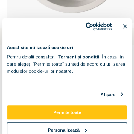
Livrare gratuita
Estimare: 10 aug - 8 oct
Acest site utilizează cookie-uri
Chiuveta Granit Alazia - Snow Ø510mm
Scrie un comentariu
(0)
Pentru detalii consultați
Termeni și condiții
.
În cazul în
care alegeți "Permite toate" sunteți de acord cu utilizarea
CONFIGURATOR
modulelor cookie-urilor noastre.
Descriere
Metode de plata
Livrare
Recenzii
Afişare
Permite toate
Recomandari
Personalizează