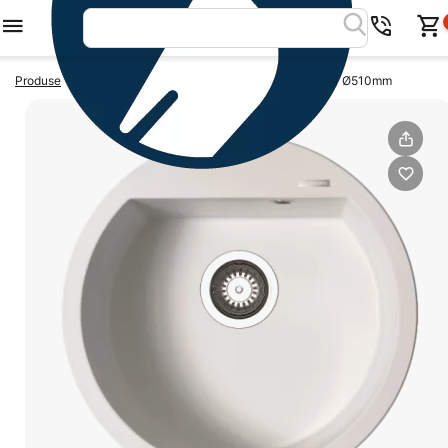
>
>
Produse
BUCATARIE
Chiuveta Granit Alazia - Snow Ø510mm