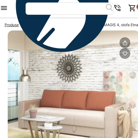
>
>
Produse
Canapele extensibile
Canapea extensibila MAGIS 4, stofa Etna