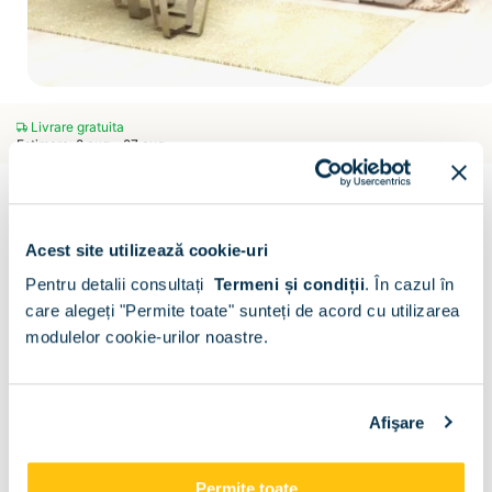
Livrare gratuita
Estimare: 8 aug - 27 aug
MAGIS
Canapea extensibila MAGIS 4, stofa Etna 15, piele
ecologica Madryt 908 stofa Etna 55
Acest site utilizează cookie-uri
(19)
Pentru detalii consultați
Termeni și condiții
.
În cazul în
CONFIGURATOR
care alegeți "Permite toate" sunteți de acord cu utilizarea
modulelor cookie-urilor noastre.
+ MONTAJ :
Afişare
Descriere
Metode de plata
Livrare
Recenzii
Permite toate