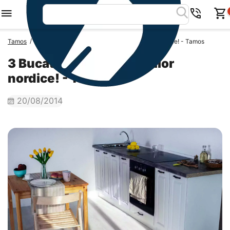
/
/
Tamos
Blog Tamos
3 Bucatarii specifice tarilor nordice! - Tamos
3 Bucatarii specifice tarilor
nordice! - Tamos
20/08/2014