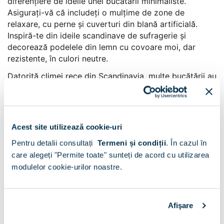
diferențiere de ideile unei bucătării minimaliste.
Asigurați-vă că includeți o mulțime de zone de
relaxare, cu perne și cuverturi din blană artificială.
Inspiră-te din ideile scandinave de sufragerie și
decorează podelele din lemn cu covoare moi, dar
rezistente, în culori neutre.
Datorită climei rece din Scandinavia, multe bucătării au
un covor modest pentru a le face să pară mai
confortabile. Acesta este un exemplu de hygge,
noțiunea daneză de a trăi bine acasă prin simplitate și
confort.
Acest site utilizează cookie-uri
Pentru detalii consultați
Termeni și condiții
.
În cazul în
care alegeți "Permite toate" sunteți de acord cu utilizarea
modulelor cookie-urilor noastre.
Afişare