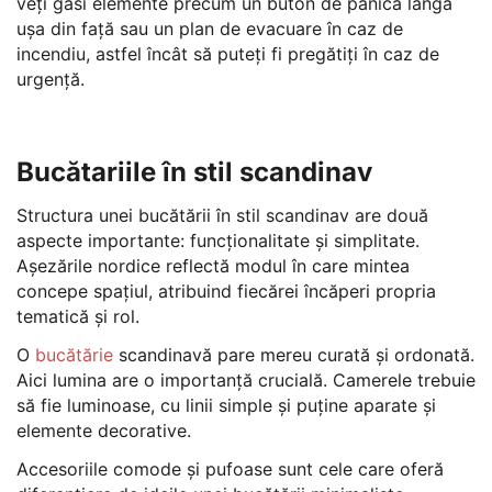
veți găsi elemente precum un buton de panică lângă
ușa din față sau un plan de evacuare în caz de
incendiu, astfel încât să puteți fi pregătiți în caz de
urgență.
Bucătariile în stil scandinav
Structura unei bucătării în stil scandinav are două
aspecte importante: funcționalitate și simplitate.
Așezările nordice reflectă modul în care mintea
concepe spațiul, atribuind fiecărei încăperi propria
tematică și rol.
O
bucătărie
scandinavă pare mereu curată și ordonată.
Aici lumina are o importanță crucială. Camerele trebuie
să fie luminoase, cu linii simple și puține aparate și
elemente decorative.
Accesoriile comode și pufoase sunt cele care oferă