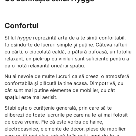
Confortul
Stilul
hygge
reprezintă arta de a te simti confortabil,
folosindu-te de lucruri simple și puține. Câteva rafturi
cu cărți, o ciocolată caldă, o pătură pufoasă, un fotoliu
relaxant, un pick-up cu viniluri sunt suficiente pentru a
da o notă relaxantă oricărui spațiu.
Nu ai nevoie de multe lucruri ca să creezi o atmosferă
confortabilă și plăcută la tine acasă. Dimpotrivă, cu
cât sunt mai puține elemente de mobilier, cu cât
spațiul este mai aerisit.
Stabilește o curățenie generală, prin care să te
eliberezi de toate lucrurile pe care nu le-ai mai folosit
de ceva vreme. Fie că este vorba de haine,
electrocasnice, elemente de decor, piese de mobilier
care nu îți mai plac, adună-le în cutii, apoi du-le la