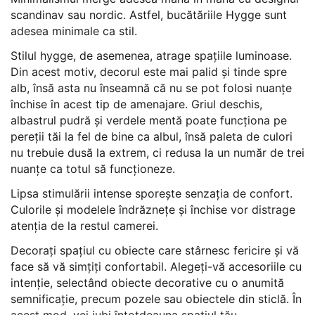
scandinav sau nordic. Astfel, bucătăriile Hygge sunt
adesea minimale ca stil.
Stilul hygge, de asemenea, atrage spațiile luminoase.
Din acest motiv, decorul este mai palid și tinde spre
alb, însă asta nu înseamnă că nu se pot folosi nuanțe
închise în acest tip de amenajare. Griul deschis,
albastrul pudră și verdele mentă poate funcționa pe
pereții tăi la fel de bine ca albul, însă paleta de culori
nu trebuie dusă la extrem, ci redusa la un număr de trei
nuanțe ca totul să funcționeze.
Lipsa stimulării intense sporește senzația de confort.
Culorile și modelele îndrăznețe și închise vor distrage
atenția de la restul camerei.
Decorați spațiul cu obiecte care stârnesc fericire și vă
face să vă simțiți confortabil. Alegeți-vă accesoriile cu
intenție, selectând obiecte decorative cu o anumită
semnificație, precum pozele sau obiectele din sticlă. În