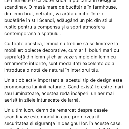
Lemnul este o caracteristică importantă în designul
scandinav. O masă mare de bucătărie în farmhouse,
din lemn brut, netratat, va arăta uimitor într-o
bucătărie în stil Scandi, adăugând un pic din stilul
rustic pentru a compensa și a spori atmosfera
contemporană a spațiului.
Cu toate acestea, lemnul nu trebuie să se limiteze la
mobilier: obiecte decorative, cum ar fi boluri mari cu
suprafață din lemn și chiar vaze simple din lemn cu
ornamente înflorite, sunt modalități excelente de a
introduce o notă de natural în interiorul tău.
Un alt obiectiv important al acestui tip de design este
promovarea luminii naturale. Când există ferestre mari
sau luminatoare, acestea redă încăperii un aer mai
aerisit în zilele întunecate de iarnă.
Un ultim lucru demn de remarcat despre casele
scandinave este modul în care promovează
securitatea și siguranța în designul lor. În aceste case,