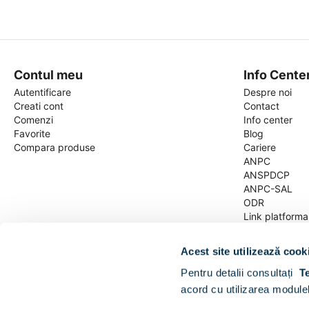
Contul meu
Info Cente
Autentificare
Despre noi
Creati cont
Contact
Comenzi
Info center
Favorite
Blog
Compara produse
Cariere
ANPC
ANSPDCP
ANPC-SAL
ODR
Link platform
Termeni si Cond
Date cu carac
Acest site utilizează cook
Despre Cookie
Pentru detalii consultați
T
© 2010-2026 SC CONART SA. Toate drepturile r
acord cu utilizarea modulel