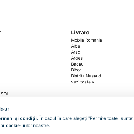
r
Livrare
Mobila Romania
Alba
Arad
Arges
Bacau
Bihor
Bistrita Nasaud
vezi toate »
a SOL
itii
ter personal
ie-uri
-uri
ermeni și condiții
.
În cazul în care alegeți "Permite toate" sunteț
ezervate.
or cookie-urilor noastre.