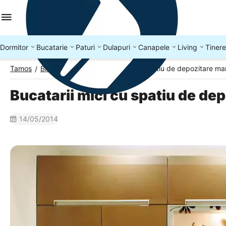
Dormitor
Bucatarie
Paturi
Dulapuri
Canapele
Living
Tinere
Tamos
Blog Tamos
Bucatarii mici cu spatiu de depozitare ma
/
/
Bucatarii mici cu spatiu de de
14/05/2014