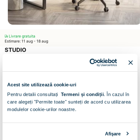
Livrare gratuita
Estimare: 11 aug - 18 aug
STUDIO
Birou calculator STUDIO, 120cm
Scrie un comentariu
(0)
CONFIGURATOR
Acest site utilizează cookie-uri
Decor :
Stejar
Pentru detalii consultați
Termeni și condiții
.
În cazul în
care alegeți "Permite toate" sunteți de acord cu utilizarea
modulelor cookie-urilor noastre.
Dimensiune:
Afişare
120x60x78