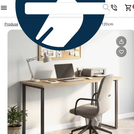
>
>
Produse
Birouri calculator
Birou calculator STUDIO, 120cm