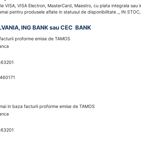
ele VISA, VISA Electron, MasterCard, Maestro, cu plata integrala sau i
mai pentru produsele aflate in statusul de disponibilitate ,, IN STOC,
LVANIA, ING BANK sau CEC BANK
a facturii proforme emise de TAMOS
banca
863201
0460171
umai in baza facturii proforme emise de TAMOS
banca
863201