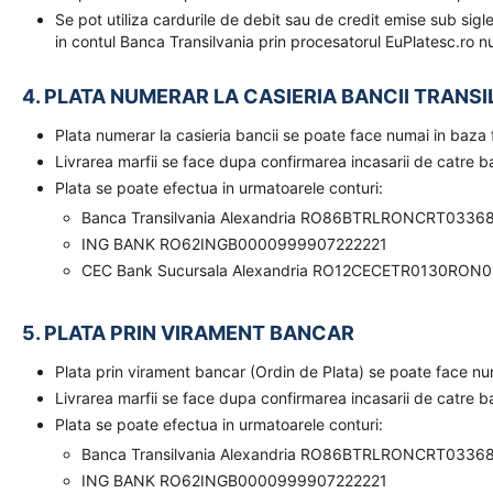
Se pot utiliza cardurile de debit sau de credit emise sub sigl
in contul Banca Transilvania prin procesatorul EuPlatesc.ro nu
4. PLATA NUMERAR LA CASIERIA BANCII TRANSI
Plata numerar la casieria bancii se poate face numai in baz
Livrarea marfii se face dupa confirmarea incasarii de catre 
Plata se poate efectua in urmatoarele conturi:
Banca Transilvania Alexandria RO86BTRLRONCRT0336
ING BANK RO62INGB0000999907222221
CEC Bank Sucursala Alexandria RO12CECETR0130RON
5. PLATA PRIN VIRAMENT BANCAR
Plata prin virament bancar (Ordin de Plata) se poate face n
Livrarea marfii se face dupa confirmarea incasarii de catre 
Plata se poate efectua in urmatoarele conturi:
Banca Transilvania Alexandria RO86BTRLRONCRT0336
ING BANK RO62INGB0000999907222221