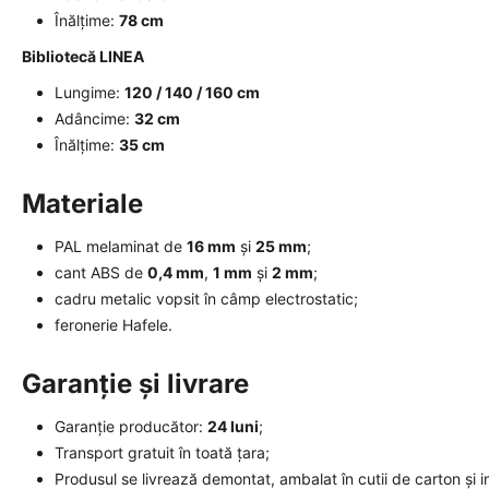
Înălțime:
78 cm
Bibliotecă LINEA
Lungime:
120 / 140 / 160 cm
Adâncime:
32 cm
Înălțime:
35 cm
Materiale
PAL melaminat de
16 mm
și
25 mm
;
cant ABS de
0,4 mm
,
1 mm
și
2 mm
;
cadru metalic vopsit în câmp electrostatic;
feronerie Hafele.
Garanție și livrare
Garanție producător:
24 luni
;
Transport gratuit în toată țara;
Produsul se livrează demontat, ambalat în cutii de carton și i