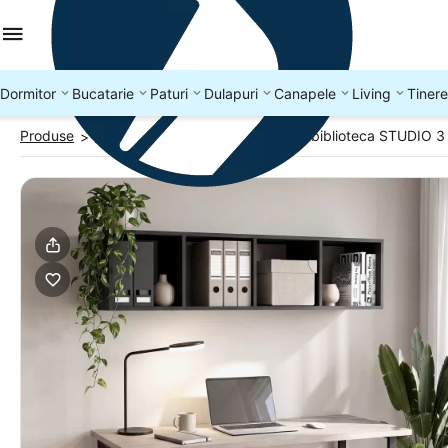
Dormitor
Bucatarie
Paturi
Dulapuri
Canapele
Living
Tinere
Produse
Birouri cu depozitare
Birou cu biblioteca STUDIO 3
>
>