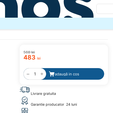
‍568‍
lei
‍483‍
lei
adaugă
la
favorite
+
−
adaugă in cos
Livrare gratuita
Garantie producator
24 luni