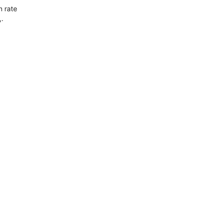
n rate
,.