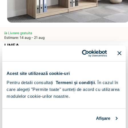
Livrare gratuita
Estimare: 14 aug - 21 aug
LINEA
Biblioraft LINEA 140
Scrie un comentariu
(0)
CONFIGURATOR
Acest site utilizează cookie-uri
Pentru detalii consultați
Termeni și condiții
.
În cazul în
Decor :
Oak
care alegeți "Permite toate" sunteți de acord cu utilizarea
modulelor cookie-urilor noastre.
Afişare