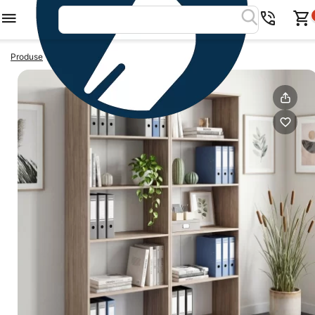
>
>
Produse
Dulapuri birou
Biblioraft LINEA 140