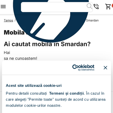
/
/
/
Tamos
Mobila Romania
Mobila Judetul Dolj
Mobila Smardan
Mobila Smardan
Ai cautat mobila in Smardan?
Hai
sa ne cunoastem!
Livrare prin curier in Smardan
+
Acest site utilizează cookie-uri
Pentru detalii consultați
Termeni și condiții
.
În cazul în
care alegeți "Permite toate" sunteți de acord cu utilizarea
Contul meu
modulelor cookie-urilor noastre.