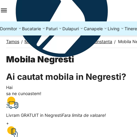
Dormitor
Bucatarie
Paturi
Dulapuri
Canapele
Living
Tinere
Tamos
Mobila Romania
Mobila Judetul Constanta
Mobila Ne
/
/
/
Mobila Negresti
Ai cautat mobila in Negresti?
Hai
sa ne cunoastem!
Livram GRATUIT in Negresti
Fara limita de valoare!
+