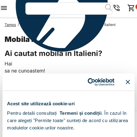
/
/
/
Tamos
Mobila Romania
Mobila Judetul Dolj
Mobila Italieni
Mobila Italieni
Ai cautat mobila in Italieni?
Hai
sa ne cunoastem!
Livrare prin curier in Italieni
+
Acest site utilizează cookie-uri
Pentru detalii consultați
Termeni și condiții
.
În cazul în
care alegeți "Permite toate" sunteți de acord cu utilizarea
Contul meu
modulelor cookie-urilor noastre.