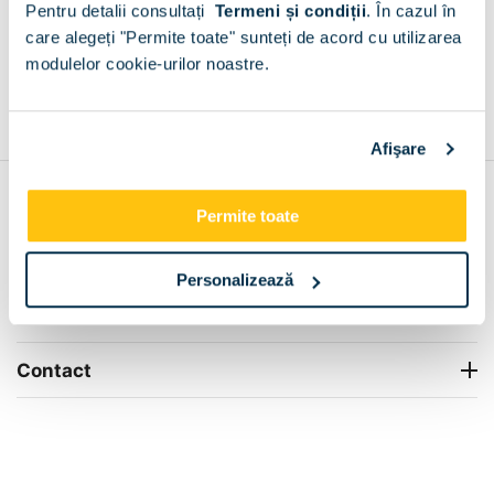
Pentru detalii consultați
Termeni și condiții
.
În cazul în
+
care alegeți "Permite toate" sunteți de acord cu utilizarea
modulelor cookie-urilor noastre.
Grantie de producator 24 luni
Rezolvam orice situatie!
+
Afişare
Contul meu
Permite toate
Info Center
Personalizează
Livrare
Contact