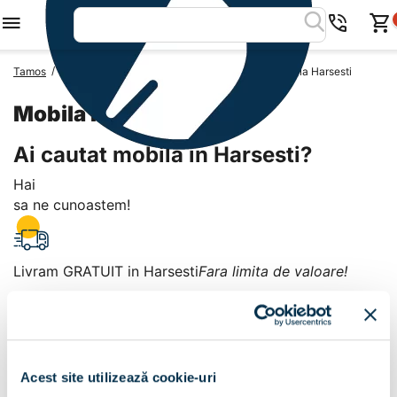
/
/
/
Tamos
Mobila Romania
Mobila Judetul Arges
Mobila Harsesti
Mobila Harsesti
Ai cautat mobila in Harsesti?
Hai
sa ne cunoastem!
Livram GRATUIT in Harsesti
Fara limita de valoare!
+
Plata la livrare sau in magazin
6 modalitati de plata in
Acest site utilizează cookie-uri
Harsesti