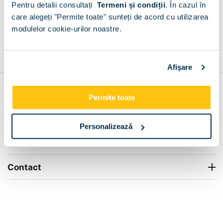
Pentru detalii consultați
Termeni și condiții
.
În cazul în
+
care alegeți "Permite toate" sunteți de acord cu utilizarea
modulelor cookie-urilor noastre.
Grantie de producator 24 luni
Rezolvam orice situatie!
+
Afişare
Contul meu
Permite toate
Info Center
Personalizează
Livrare
Contact