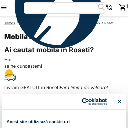
/
/
/
Tamos
Mobila Romania
Mobila Judetul Calarasi
Mobila Roseti
Mobila Roseti
Ai cautat mobila in Roseti?
Hai
sa ne cunoastem!
Livram GRATUIT in Roseti
Fara limita de valoare!
+
Plata la livrare sau in magazin
6 modalitati de plata in
Acest site utilizează cookie-uri
Roseti