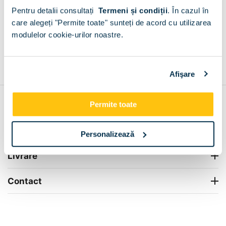
Podu Doamnei
Pentru detalii consultați
Termeni și condiții
.
În cazul în
+
care alegeți "Permite toate" sunteți de acord cu utilizarea
modulelor cookie-urilor noastre.
Grantie de producator 24 luni
Rezolvam orice situatie!
+
Afişare
Permite toate
Contul meu
Info Center
Personalizează
Livrare
Contact