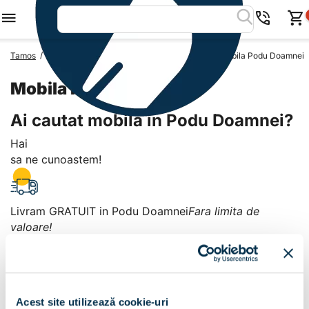
/
/
/
Tamos
Mobila Romania
Mobila Judetul Giurgiu
Mobila Podu Doamnei
Mobila Podu Doamnei
Ai cautat mobila in Podu Doamnei?
Hai
sa ne cunoastem!
Livram GRATUIT in Podu Doamnei
Fara limita de
valoare!
+
Plata la livrare sau in magazin
6 modalitati de plata in
Acest site utilizează cookie-uri