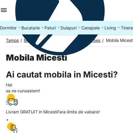
Dormitor
Bucatarie
Paturi
Dulapuri
Canapele
Living
Tinere
Tamos
Mobila Romania
Mobila Judetul Arges
Mobila Micest
/
/
/
Mobila Micesti
Ai cautat mobila in Micesti?
Hai
sa ne cunoastem!
Livram GRATUIT in Micesti
Fara limita de valoare!
+